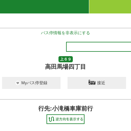
バス停情報を非表示にする
上６９
高田馬場四丁目
Myバス停登録
接近
行先:小滝橋車庫前行