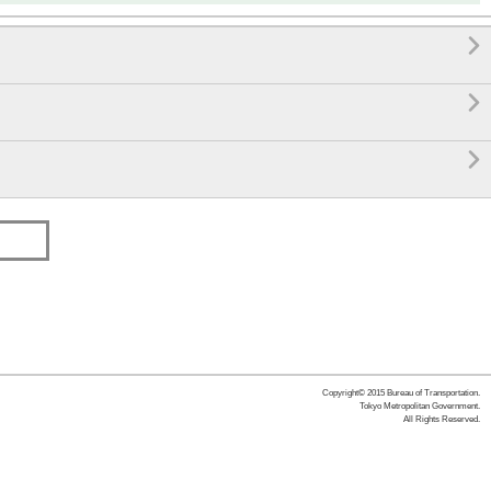



Copyright© 2015 Bureau of Transportation.
Tokyo Metropolitan Government.
All Rights Reserved.