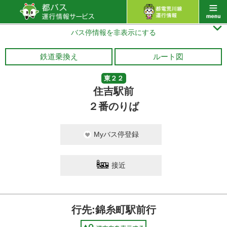

バス停情報を非表示にする
鉄道乗換え
ルート図
東２２
住吉駅前
２番のりば
Myバス停登録
接近
行先:錦糸町駅前行