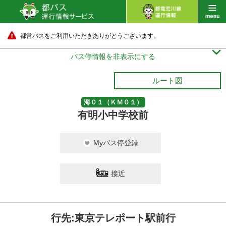
都営バスをご利用いただきありがとうございます。

バス停情報を非表示にする
ルート図
海０１（ＫＭ０１）
有明小中学校前
有明一丁目
Myバス停登録
15 分待ち
接近
行先:東京テレポート駅前行