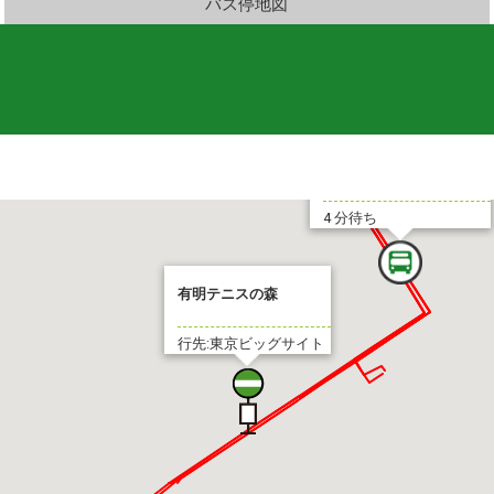
バス停地図
東京ビッグサイト
4 分待ち
有明テニスの森
行先:東京ビッグサイト