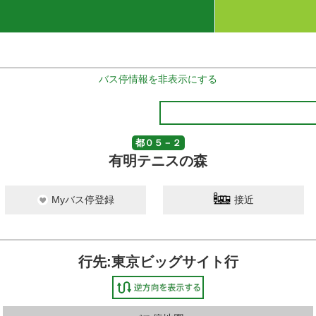
バス停情報を非表示にする
サイト
都０５－２
有明テニスの森
Myバス停登録
接近
行先:東京ビッグサイト行