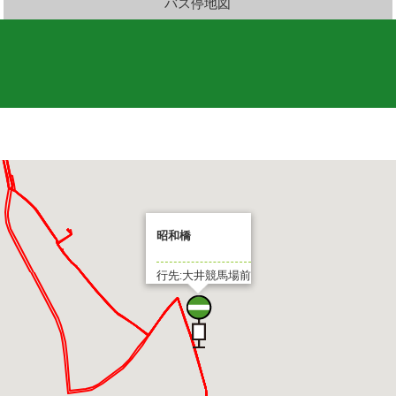
バス停地図
場前
昭和橋
行先:大井競馬場前