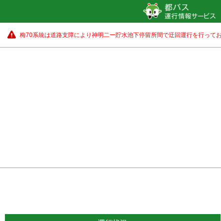
梅70系統は道路支障により神明二ー貯水池下停留所間で迂回運行を行ってお
大井競馬場前
17 分待ち