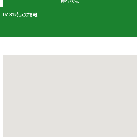
運行状況
大井競馬
07:31時点の情報
9 分待ち