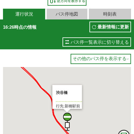
運行状況
バス停地図
時刻表
橋駅前
最新情報に更新
16:26時点の情報
新橋駅前
分待ち
6 分待ち
バス停一覧表示に切り替える
その他のバス停を表示する

渋谷橋
行先:新橋駅前