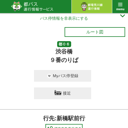

バス停情報を非表示にする
ルート図
都０６
渋谷橋
９番のりば
Myバス停登録
接近
行先:新橋駅前行