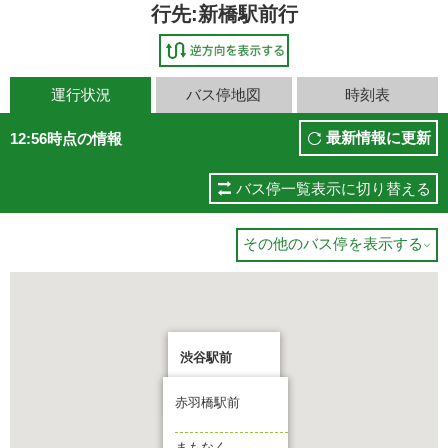
行先:新橋駅前行
運行状況
バス停地図
時刻表
最新情報に更新
12:56時点の情報
バス停一覧表示に切り替える
その他のバス停を表示する

渋谷駅前
赤羽橋駅前
行先:新橋駅前
まもなく