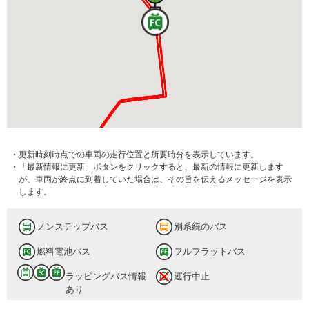
・更新時刻時点での車両の走行位置と所要時分を表示しています。
前仲町
・「最新情報に更新」ボタンをクリックすると、最新の情報に更新します
が、車両が終点に到着していた場合は、その旨を伝えるメッセージを表示
 分待ち
します。
ノンステップバス
別系統のバス
燃料電池バス
フルフラットバス
ラッピングバス情報
運行中止
あり