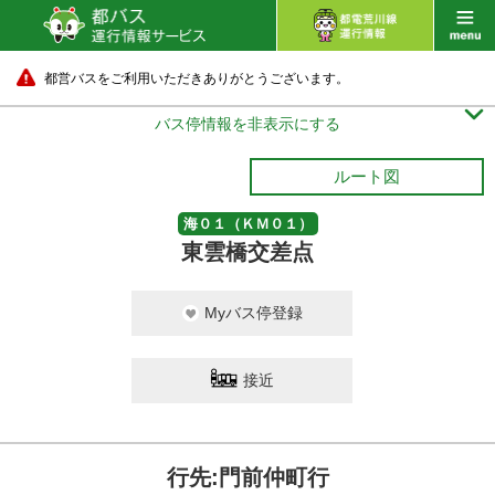
都営バスをご利用いただきありがとうございます。

バス停情報を非表示にする
ルート図
海０１（ＫＭ０１）
東雲橋交差点
Myバス停登録
接近
行先:門前仲町行