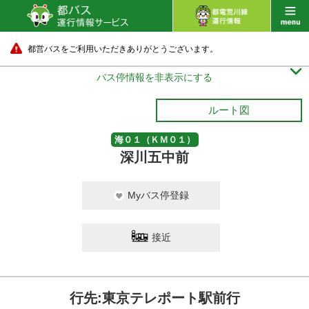
都営バスをご利用いただきありがとうございます。

バス停情報を非表示にする
ルート図
海０１（ＫＭ０１）
深川五中前
Myバス停登録
有明一丁目
接近
15 分待ち
行先:東京テレポート駅前行