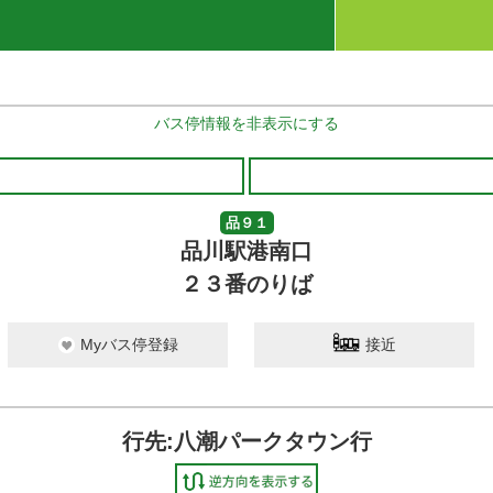
バス停情報を非表示にする
品９１
品川駅港南口
２３番のりば
Myバス停登録
接近
行先:八潮パークタウン行