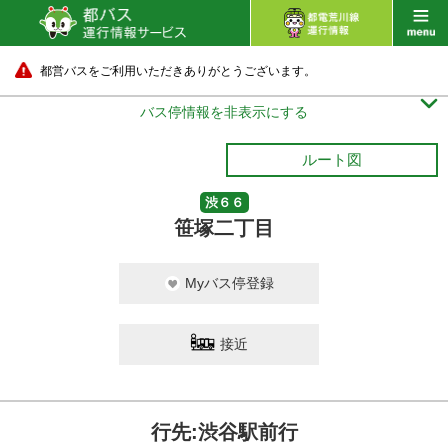
都営バスをご利用いただきありがとうございます。

バス停情報を非表示にする
ルート図
渋６６
笹塚二丁目
Myバス停登録
接近
駅前
待ち
行先:渋谷駅前行