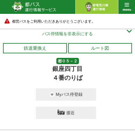
都営バスをご利用いただきありがとうございます。

バス停情報を非表示にする
鉄道乗換え
ルート図
都０５－２
銀座四丁目
４番のりば
Myバス停登録
接近