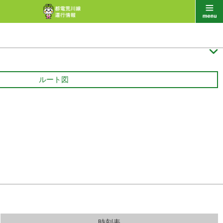

ルート図
時刻表