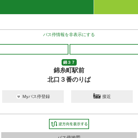
バス停情報を非表示にする
錦３７
錦糸町駅前
北口３番のりば
Myバス停登録
接近
錦糸町駅前
8 分待ち
バス停地図