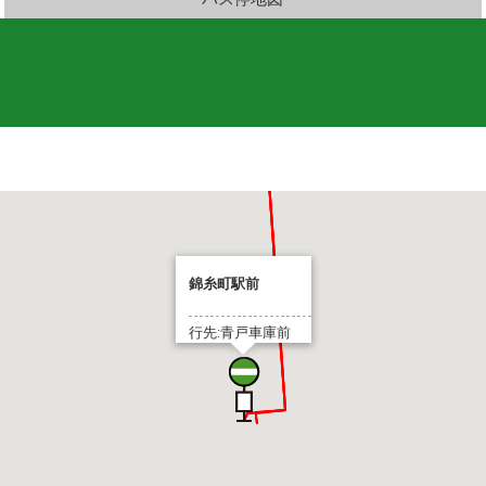
錦糸町駅前
行先:青戸車庫前