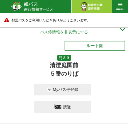
豊海水産埠頭
都営バスをご利用いただきありがとうございます。
18 分待ち

バス停情報を非表示にする
ルート図
門３３
清澄庭園前
５番のりば
Myバス停登録
接近