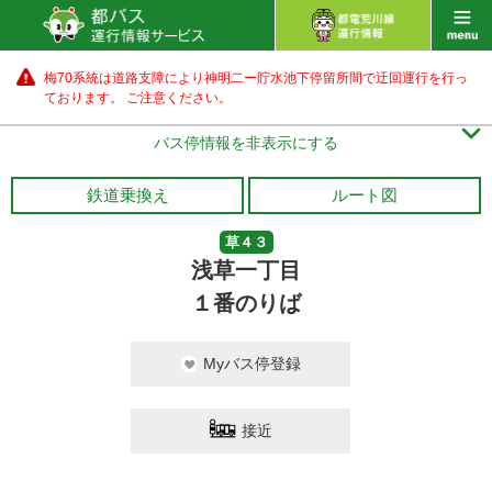
梅70系統は道路支障により神明二ー貯水池下停留所間で迂回運行を行っ
ております。 ご注意ください。

バス停情報を非表示にする
鉄道乗換え
ルート図
草４３
浅草一丁目
１番のりば
Myバス停登録
接近