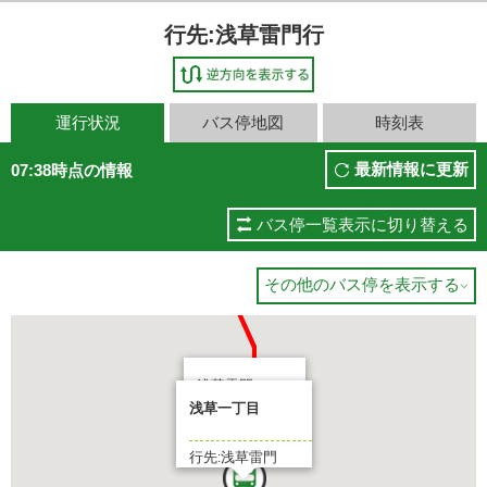
行先:浅草雷門行
運行状況
バス停地図
時刻表
最新情報に更新
07:38時点の情報
バス停一覧表示に切り替える
その他のバス停を表示する

浅草雷門
浅草一丁目
まもなく
行先:浅草雷門