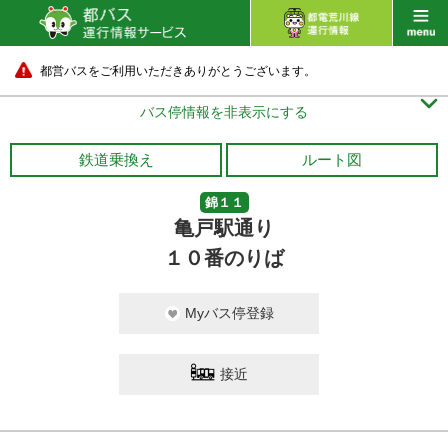
都営バスをご利用いただきありがとうございます。

バス停情報を非表示にする
鉄道乗換え
ルート図
錦１１
亀戸駅通り
１０番のりば
Myバス停登録
接近