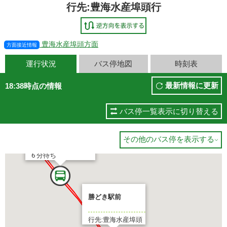
行先:豊海水産埠頭行
豊海水産埠頭方面
方面接近情報
運行状況
バス停地図
時刻表
最新情報に更新
18:38時点の情報
海水産埠頭
バス停一覧表示に切り替える
 分待ち
豊海水産埠頭
その他のバス停を表示する

6 分待ち
勝どき駅前
行先:豊海水産埠頭