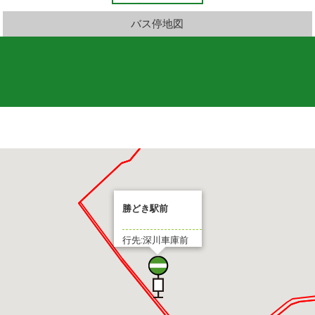
バス停地図
勝どき駅前
行先:深川車庫前