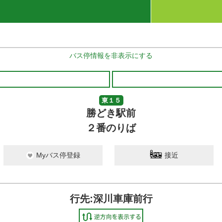
バス停情報を非表示にする
東１５
深川車庫前
勝どき駅前
20 分待ち
２番のりば
Myバス停登録
接近
行先:深川車庫前行