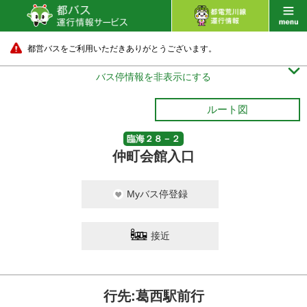
都営バスをご利用いただきありがとうございます。

バス停情報を非表示にする
ルート図
臨海２８－２
仲町会館入口
Myバス停登録
接近
行先:葛西駅前行