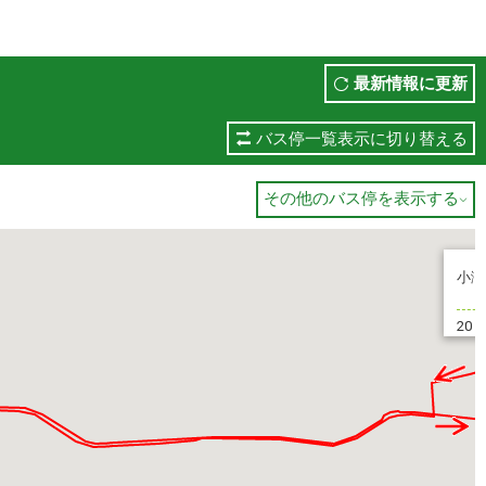
最新情報に更新
バス停一覧表示に切り替える
その他のバス停を表示する

小滝
20