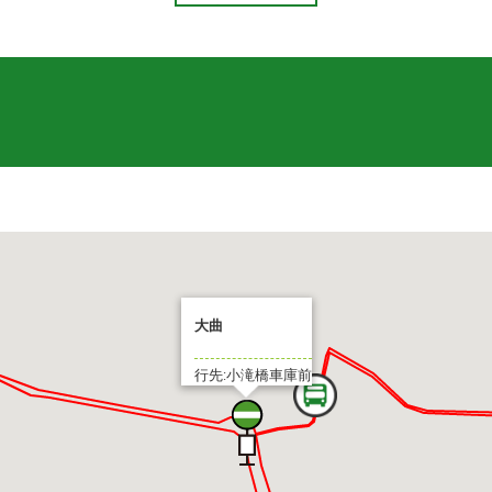
大曲
行先:小滝橋車庫前