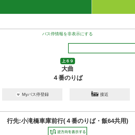
バス停情報を非表示にする
上６９
大曲
４番のりば
Myバス停登録
接近
行先:小滝橋車庫前行(４番のりば・飯64共用)