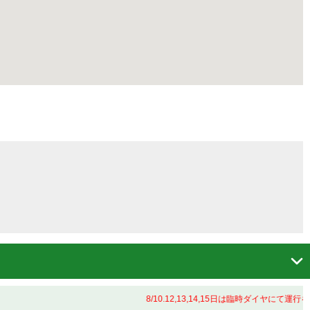

8/10.12,13,14,15日は臨時ダイヤにて運