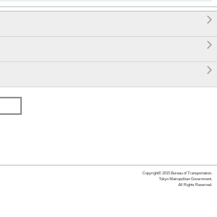



Copyright© 2015 Bureau of Transportation.
Tokyo Metropolitan Government.
All Rights Reserved.