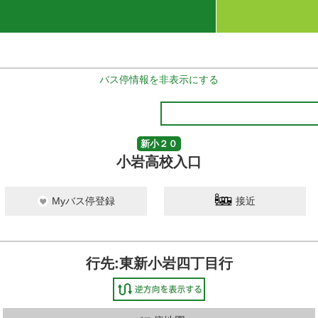
バス停情報を非表示にする
新小２０
小岩高校入口
Myバス停登録
接近
行先:東新小岩四丁目行