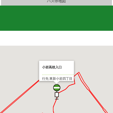
バス停地図
小岩高校入口
行先:東新小岩四丁目