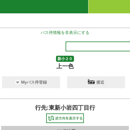
バス停情報を非表示にする
新小２０
上一色
Myバス停登録
接近
行先:東新小岩四丁目行