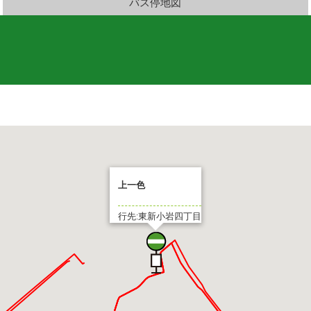
バス停地図
上一色
行先:東新小岩四丁目