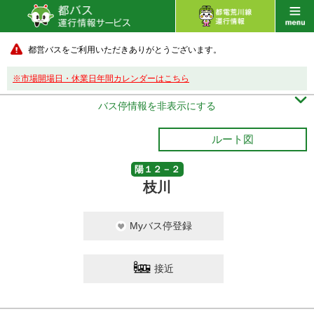
都営バスをご利用いただきありがとうございます。
※市場開場日・休業日年間カレンダーはこちら

バス停情報を非表示にする
ルート図
陽１２－２
枝川
Myバス停登録
接近