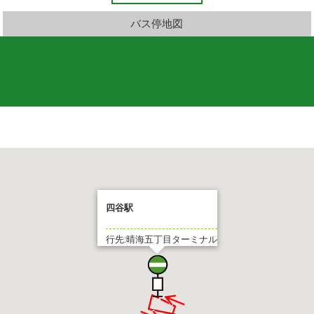
バス停地図
四谷駅
行先:晴海五丁目ターミナル