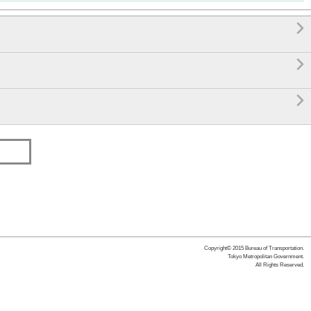



Copyright© 2015 Bureau of Transportation.
Tokyo Metropolitan Government.
All Rights Reserved.