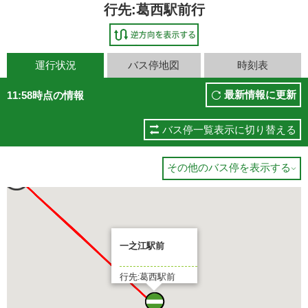
行先:葛西駅前行
運行状況
バス停地図
時刻表
最新情報に更新
11:58時点の情報
西駅前
バス停一覧表示に切り替える
分待ち
その他のバス停を表示する

一之江駅前
行先:葛西駅前