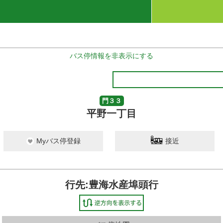
バス停情報を非表示にする
門３３
平野一丁目
Myバス停登録
接近
行先:豊海水産埠頭行