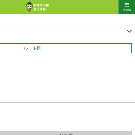
豊海水産埠頭
27 分待ち

ルート図