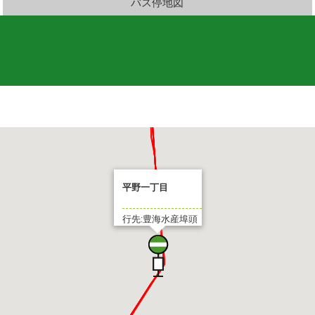
バス停地図
平野一丁目
行先:豊海水産埠頭