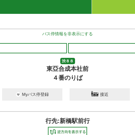
バス停情報を非表示にする
渋８８
東亞合成本社前
４番のりば
Myバス停登録
接近
行先:新橋駅前行