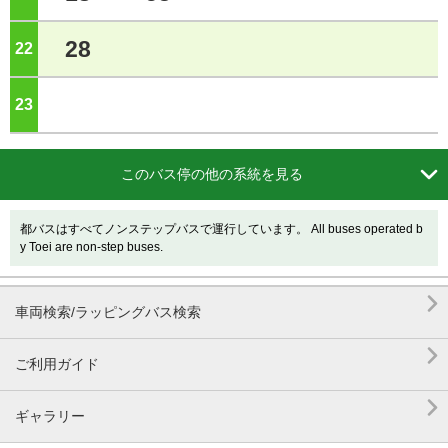
28
22
ジ
23
ジ

このバス停の他の系統を見る
都バスはすべてノンステップバスで運行しています。 All buses operated b
y Toei are non-step buses.

車両検索/ラッピングバス検索

ご利用ガイド

ギャラリー