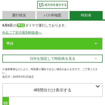
運行状況
バス停地図
時刻表
8月6日
の
平日
ダイヤで運行しております。
向丘二丁目方面別時刻表へ
日付を指定して時刻表を見る
※道路事情などにより、時刻通り運転できない場合がありますので、ご了承くださ
い。
改正日：2025年4月1日改正

4時間分だけ表示する
05
ジ