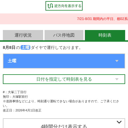
7/21-8/31 期間内の平日、
運行状況
バス停地図
時刻表
8月8日
の
土曜
ダイヤで運行しております。
日付を指定して時刻表を見る
#：大塚二丁目行
無印：大塚駅前行
※道路事情などにより、時刻通り運転できない場合がありますので、ご了承くださ
い。
改正日：2026年4月1日改正

4時間分だけ表示する