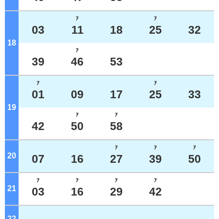
ｱ
ｱ
03
11
18
25
32
18
ジ
ｱ
39
46
53
ｱ
ｱ
01
09
17
25
33
19
ジ
ｱ
ｱ
42
50
58
ｱ
ｱ
ｱ
20
ジ
07
16
27
39
50
ｱ
ｱ
ｱ
ｱ
21
ジ
03
16
29
42
22
ジ