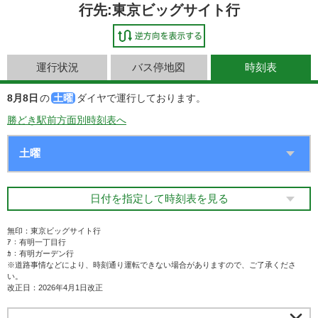
行先:東京ビッグサイト行
運行状況
バス停地図
時刻表
8月8日
の
土曜
ダイヤで運行しております。
勝どき駅前方面別時刻表へ
日付を指定して時刻表を見る
無印：東京ビッグサイト行
ｱ：有明一丁目行
ｶ：有明ガーデン行
※道路事情などにより、時刻通り運転できない場合がありますので、ご了承くださ
い。
改正日：2026年4月1日改正
