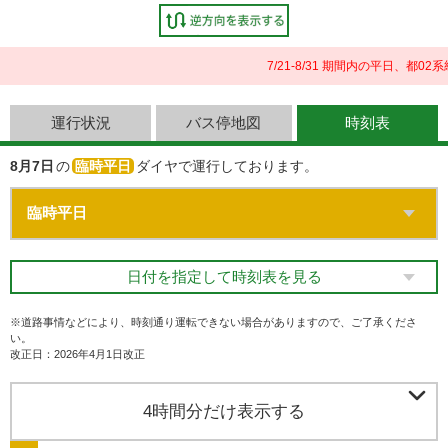
7/21-8/31 期間内の平日、
運行状況
バス停地図
時刻表
8月7日
の
臨時平日
ダイヤで運行しております。
日付を指定して時刻表を見る
※道路事情などにより、時刻通り運転できない場合がありますので、ご了承くださ
い。
改正日：2026年4月1日改正

4時間分だけ表示する