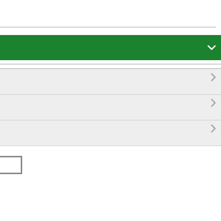



