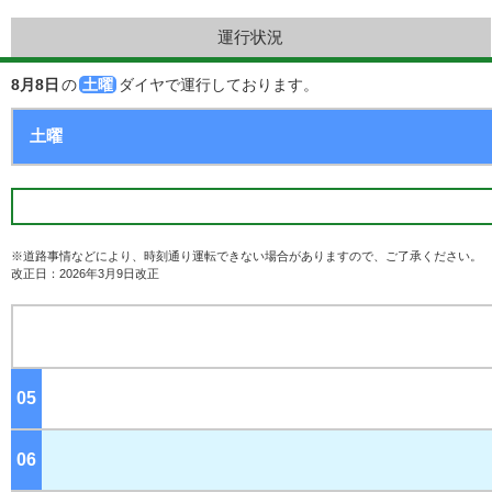
運行状況
8月8日
の
土曜
ダイヤで運行しております。
※道路事情などにより、時刻通り運転できない場合がありますので、ご了承ください。
改正日：2026年3月9日改正
05
ジ
06
ジ