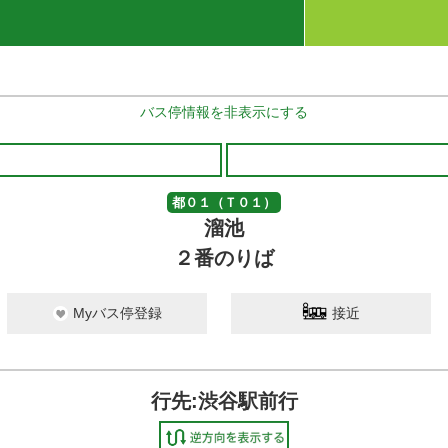
バス停情報を非表示にする
都０１（Ｔ０１）
溜池
２番のりば
Myバス停登録
接近
行先:渋谷駅前行