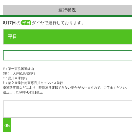
運行状況
8月7日
の
平日
ダイヤで運行しております。
#：第一京浜国道経由
無印：大井競馬場前行
ｼ：品川車庫前行
ﾄ：都立産業技術高専品川キャンパス前行
※道路事情などにより、時刻通り運転できない場合がありますので、ご了承ください。
改正日：2026年4月1日改正
05
ジ