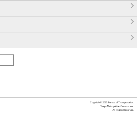



Copyright© 2015 Bureau of Transportation.
Tokyo Metropolitan Government.
All Rights Reserved.