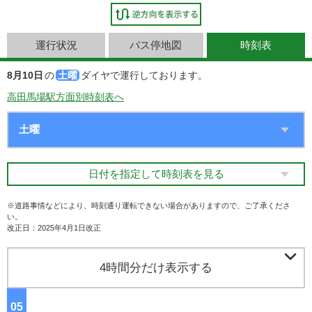
運行状況
バス停地図
時刻表
8月10日
の
土曜
ダイヤで運行しております。
高田馬場駅方面別時刻表へ
日付を指定して時刻表を見る
※道路事情などにより、時刻通り運転できない場合がありますので、ご了承くださ
い。
改正日：2025年4月1日改正

4時間分だけ表示する
05
ジ