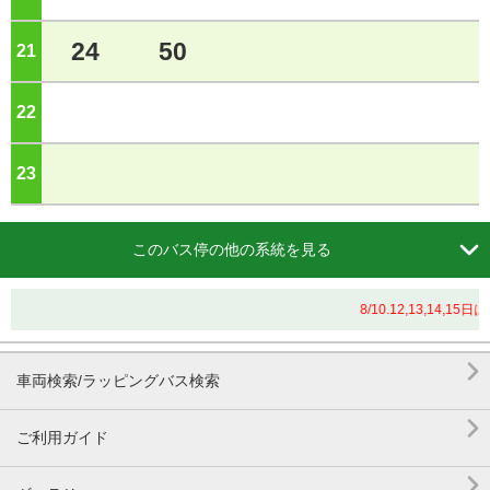
24
50
21
ジ
22
ジ
23
ジ

このバス停の他の系統を見る
8/10.12,13,1

車両検索/ラッピングバス検索

ご利用ガイド
