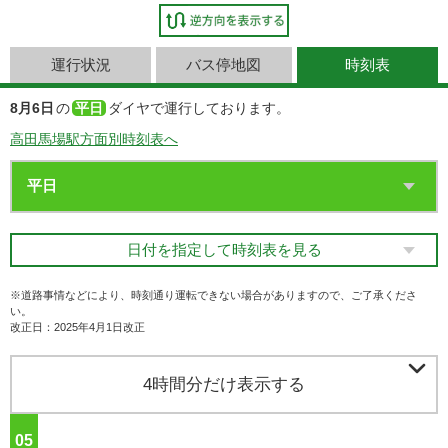
運行状況
バス停地図
時刻表
8月6日
の
平日
ダイヤで運行しております。
高田馬場駅方面別時刻表へ
日付を指定して時刻表を見る
※道路事情などにより、時刻通り運転できない場合がありますので、ご了承くださ
い。
改正日：2025年4月1日改正

4時間分だけ表示する
05
ジ