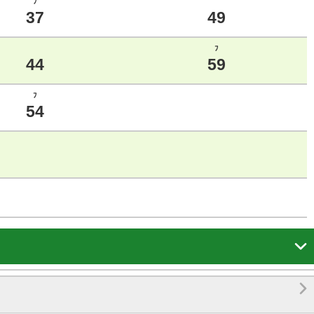
ﾌ
37
49
ﾌ
44
59
ﾌ
54

