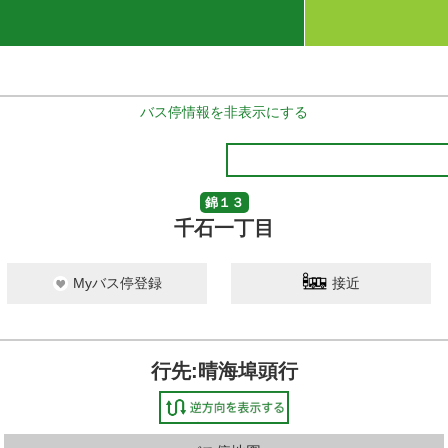
バス停情報を非表示にする
錦１３
千石一丁目
Myバス停登録
接近
行先:晴海埠頭行