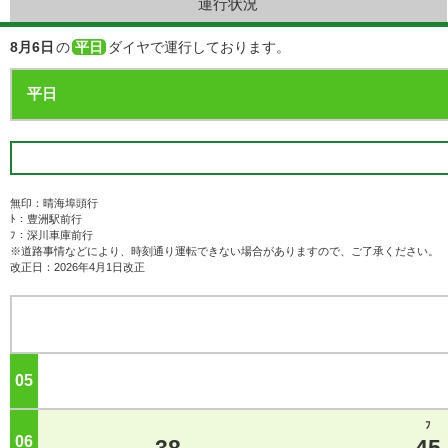
運行状況
8月6日
の
平日
ダイヤで運行しております。
無印：晴海埠頭行
ﾄ：豊洲駅前行
ﾌ：深川車庫前行
※道路事情などにより、時刻通り運転できない場合がありますので、ご了承ください。
改正日：2026年4月1日改正
05
ジ
ﾌ
06
ジ