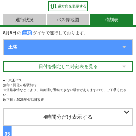
運行状況
バス停地図
時刻表
8月8日
の
土曜
ダイヤで運行しております。
日付を指定して時刻表を見る
●：京王バス
無印：阿佐ヶ谷駅前行
※道路事情などにより、時刻通り運転できない場合がありますので、ご了承くださ
い。
改正日：2026年4月1日改正

4時間分だけ表示する
05
ジ