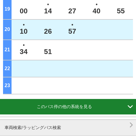
●
●
19
ジ
00
14
27
40
55
●
●
20
ジ
10
26
57
●
21
ジ
34
51
22
ジ
23
ジ

このバス停の他の系統を見る

車両検索/ラッピングバス検索