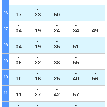
●
06
ジ
17
33
50
●
●
●
07
ジ
04
19
24
34
49
●
●
08
ジ
04
19
35
51
●
●
●
09
ジ
06
22
38
55
●
●
●
10
ジ
10
16
25
40
56
●
●
11
ジ
11
27
42
57
●
●
●