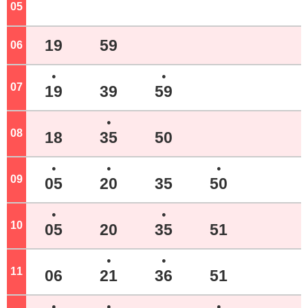
05
ジ
19
59
06
ジ
●
●
07
ジ
19
39
59
●
08
ジ
18
35
50
●
●
●
09
ジ
05
20
35
50
●
●
10
ジ
05
20
35
51
●
●
11
ジ
06
21
36
51
●
●
●