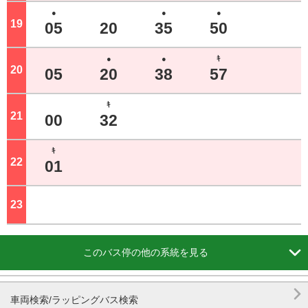
●
●
●
19
ジ
05
20
35
50
●
●
ｷ
20
ジ
05
20
38
57
ｷ
21
ジ
00
32
ｷ
22
ジ
01
23
ジ

このバス停の他の系統を見る

車両検索/ラッピングバス検索