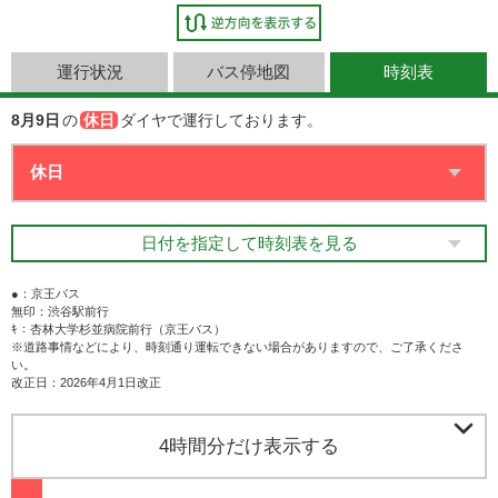
運行状況
バス停地図
時刻表
8月9日
の
休日
ダイヤで運行しております。
日付を指定して時刻表を見る
●：京王バス
無印：渋谷駅前行
ｷ：杏林大学杉並病院前行（京王バス）
※道路事情などにより、時刻通り運転できない場合がありますので、ご了承くださ
い。
改正日：2026年4月1日改正

4時間分だけ表示する