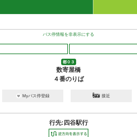
バス停情報を非表示にする
都０３
数寄屋橋
４番のりば
Myバス停登録
接近
行先:四谷駅行