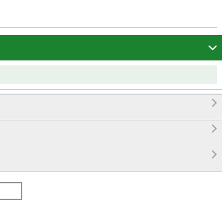



