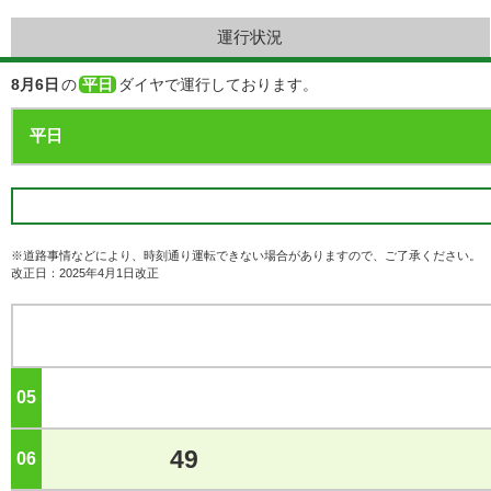
運行状況
8月6日
の
平日
ダイヤで運行しております。
※道路事情などにより、時刻通り運転できない場合がありますので、ご了承ください。
改正日：2025年4月1日改正
05
ジ
49
06
ジ