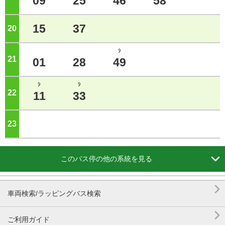
09
25
46
58
15
37
20
ジ
ｼ
21
ジ
01
28
49
ｼ
ｼ
22
ジ
11
33
23
ジ

このバス停の他の系統を見る

車両検索/ラッピングバス検索

ご利用ガイド