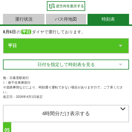
運行状況
バス停地図
時刻表
8月6日
の
平日
ダイヤで運行しております。
日付を指定して時刻表を見る
無：日暮里駅前行
ｼ：南千住車庫前行
※道路事情などにより、時刻通り運転できない場合がありますので、ご了承くださ
い。
改正日：2026年4月1日改正

4時間分だけ表示する
05
ジ