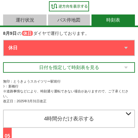
運行状況
バス停地図
時刻表
8月9日
の
休日
ダイヤで運行しております。
日付を指定して時刻表を見る
無印：とうきょうスカイツリー駅前行
ｼ：新橋行
※道路事情などにより、時刻通り運転できない場合がありますので、ご了承くださ
い。
改正日：2025年3月31日改正

4時間分だけ表示する
05
ジ