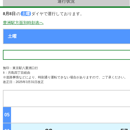
運行状況
8月8日
の
土曜
ダイヤで運行しております。
豊洲駅方面別時刻表へ
無印：東京駅八重洲口行
ﾖ：月島四丁目経由
※道路事情などにより、時刻通り運転できない場合がありますので、ご了承ください。
改正日：2025年3月31日改正
05
ジ