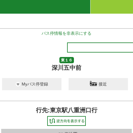
バス停情報を非表示にする
東１６
深川五中前
Myバス停登録
接近
行先:東京駅八重洲口行