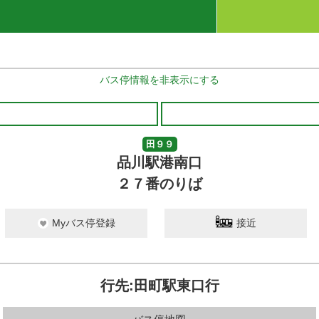
バス停情報を非表示にする
田９９
品川駅港南口
２７番のりば
Myバス停登録
接近
行先:田町駅東口行