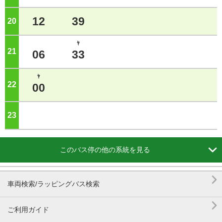
12
39
20
ジ
ﾔ
21
ジ
06
33
ﾔ
22
ジ
00
23
ジ

このバス停の他の系統を見る

車両検索/ラッピングバス検索

ご利用ガイド