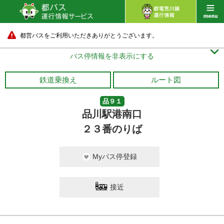
都営バスをご利用いただきありがとうございます。

バス停情報を非表示にする
鉄道乗換え
ルート図
品９１
品川駅港南口
２３番のりば
Myバス停登録
接近