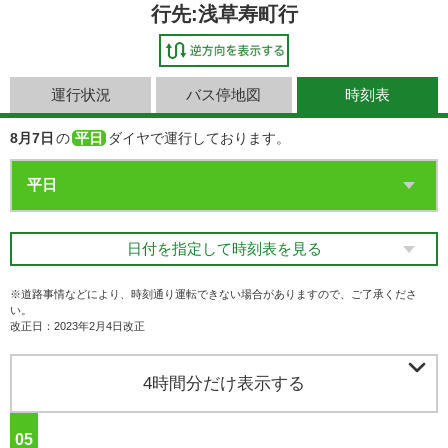
行先:浅草寿町行
運行状況
バス停地図
時刻表
8月7日
の
平日
ダイヤで運行しております。
日付を指定して時刻表を見る
※道路事情などにより、時刻通り運転できない場合がありますので、ご了承くださ
い。
改正日：2023年2月4日改正

4時間分だけ表示する
05
ジ