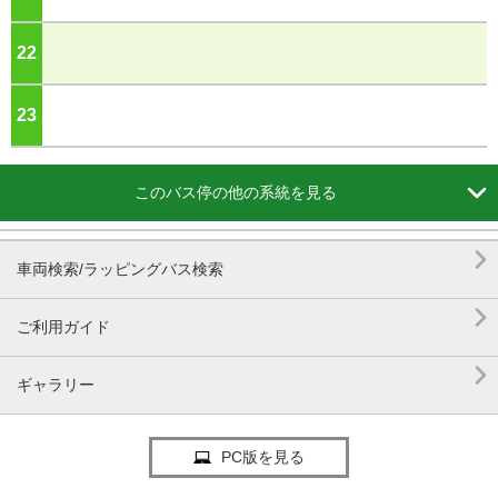
22
ジ
23
ジ

このバス停の他の系統を見る

車両検索/ラッピングバス検索

ご利用ガイド

ギャラリー
PC版を見る