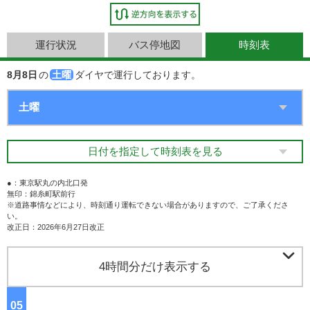
運行状況
バス停地図
時刻表
8月8日
の
土曜
ダイヤで運行しております。
日付を指定して時刻表を見る
●：東京駅丸の内北口発
無印：錦糸町駅前行
※道路事情などにより、時刻通り運転できない場合がありますので、ご了承くださ
い。
改正日：2026年6月27日改正

4時間分だけ表示する
05
ジ