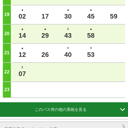
●
●
●
19
ジ
02
17
30
45
59
●
●
ｽ
●
20
ジ
14
29
43
58
●
ﾊ
ﾊ
21
ジ
12
26
40
53
ｽ
22
ジ
07
23
ジ

このバス停の他の系統を見る
