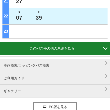
27
21
ジ
ｶ
ｶ
22
ジ
07
39
23
ジ

このバス停の他の系統を見る

車両検索/ラッピングバス検索

ご利用ガイド

ギャラリー
PC版を見る