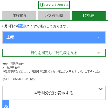
運行状況
バス停地図
時刻表
8月8日
の
土曜
ダイヤで運行しております。
日付を指定して時刻表を見る
無印：両国駅前行
ｶ：亀戸駅前行
※道路事情などにより、時刻通り運転できない場合がありますので、ご了承くださ
い。
改正日：2025年10月1日改正

4時間分だけ表示する
05
ジ