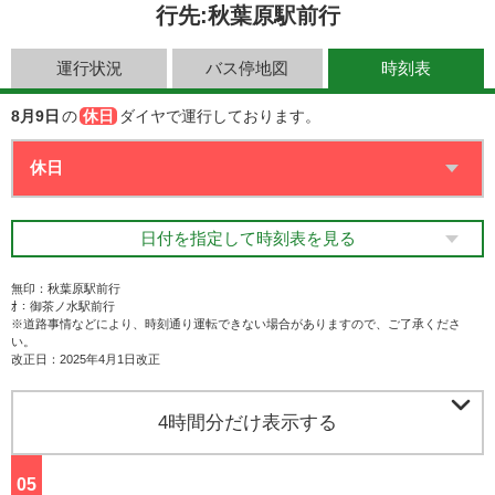
行先:秋葉原駅前行
運行状況
バス停地図
時刻表
8月9日
の
休日
ダイヤで運行しております。
日付を指定して時刻表を見る
無印：秋葉原駅前行
ｵ：御茶ノ水駅前行
※道路事情などにより、時刻通り運転できない場合がありますので、ご了承くださ
い。
改正日：2025年4月1日改正

4時間分だけ表示する
05
ジ