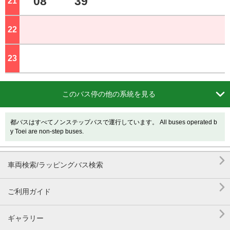
08
39
21
ジ
22
ジ
23
ジ

このバス停の他の系統を見る
都バスはすべてノンステップバスで運行しています。 All buses operated b
y Toei are non-step buses.

車両検索/ラッピングバス検索

ご利用ガイド

ギャラリー