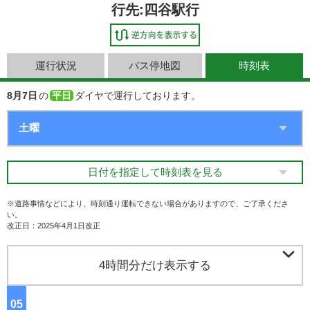
行先:四谷駅行
運行状況
バス停地図
時刻表
8月7日
の
平日
ダイヤで運行しております。
日付を指定して時刻表を見る
※道路事情などにより、時刻通り運転できない場合がありますので、ご了承くださ
い。
改正日：2025年4月1日改正

4時間分だけ表示する
05
ジ