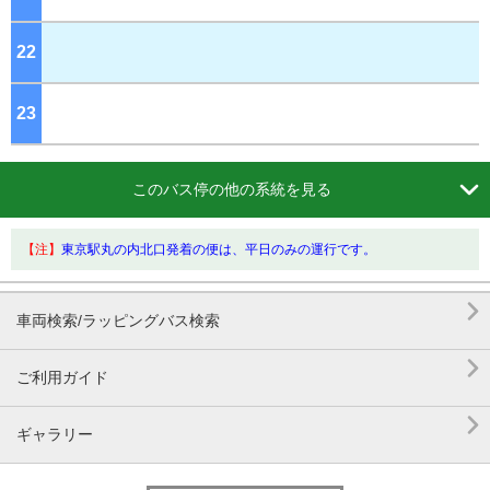
22
ジ
23
ジ

このバス停の他の系統を見る
【注】
東京駅丸の内北口発着の便は、平日のみの運行です。

車両検索/ラッピングバス検索

ご利用ガイド

ギャラリー